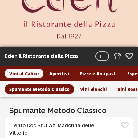
Eden il Ristorante della Pizza
IT
Vini al Calice
Aperitivi
Pizze e Antipasti
Espe
Spumante Metodo Classico
Vini Bianchi
Vini Ross
Spumante Metodo Classico
Trento Doc Brut Az. Madonna delle
Vittorie