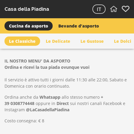
Casa della Piadina
IT
Cucina da asporto
Bevande d'asporto
Le Classiche
Le Delicate
Le Gustose
Le Dolci
IL NOSTRO MENU' DA ASPORTO
Ordina e ricevi la tua piada ovunque vuoi
Il servizio è attivo tutti i giorni dalle 11:30 alle 22:00, Sabato e
Domenica con orario continuato.
Ordina anche da
Whatsapp
allo stesso numero
+
39 0308774448
oppure in
Direct
sui nostri canali Facebook e
Instagram
@LaCasadellaPiadina
Costo consegna: € 8